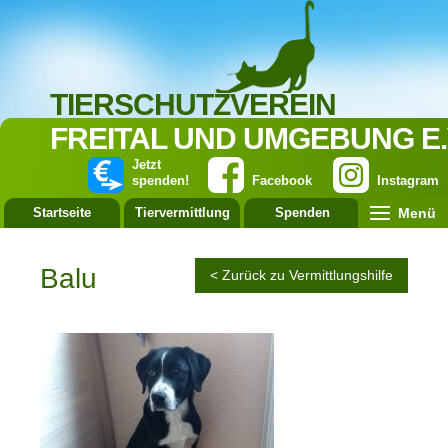
TIERSCHUTZVEREIN
FREITAL UND UMGEBUNG E.
Jetzt
spenden!
Facebook
Instagram
Menü
Startseite
Tiervermittlung
Spenden
Leistung
Balu
< Zurück zu Vermittlungshilfe