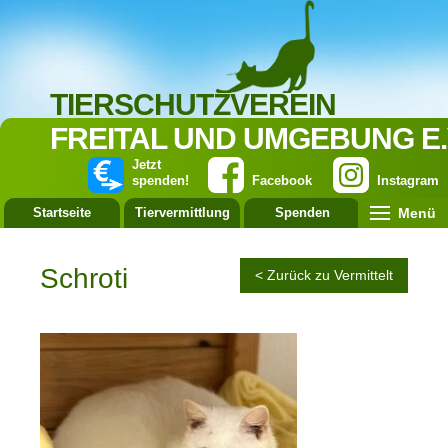
TIERSCHUTZVEREIN
FREITAL UND UMGEBUNG E.
Jetzt
spenden!
Facebook
Instagram
Menü
Startseite
Tiervermittlung
Spenden
Leistung
Schroti
< Zurück zu Vermittelt