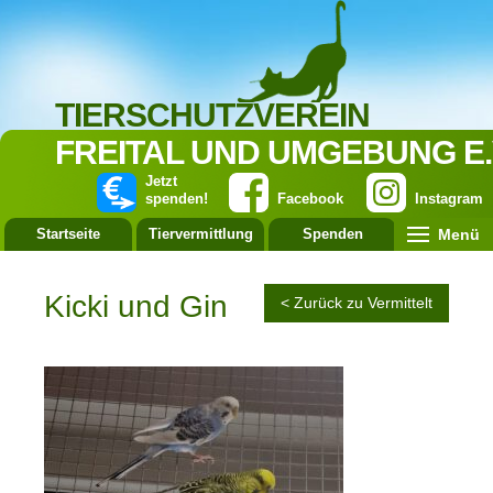
TIERSCHUTZVEREIN
FREITAL UND UMGEBUNG E.
Jetzt
spenden!
Facebook
Instagram
Menü
Startseite
Tiervermittlung
Spenden
Leistung
Kicki und Gin
< Zurück zu Vermittelt