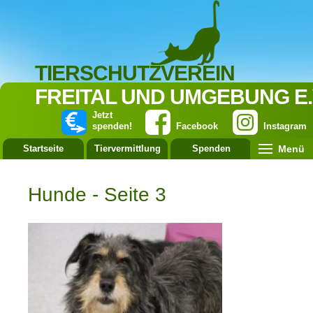
TIERSCHUTZVEREIN
FREITAL UND UMGEBUNG E.
Jetzt
spenden!
Facebook
Instagram
Menü
Startseite
Tiervermittlung
Spenden
Leistung
Hunde - Seite 3