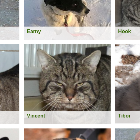
Earny
Hook
zer-Mix
rlesen >
Weiterlesen >
Vincent
Tibor