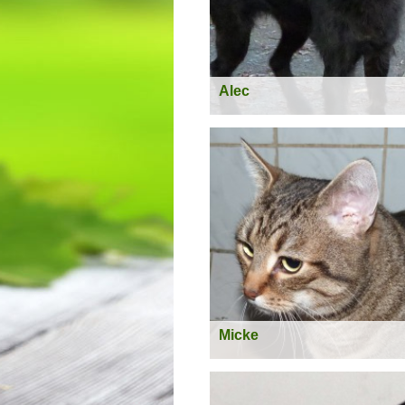
Alec
geboren:
08.10.2011
Geschlecht:
männlich
Kastriert:
nein
Rasse:
Labrador-Riesenschnau
Weite
Micke