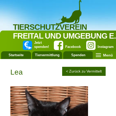
TIERSCHUTZVEREIN
FREITAL UND UMGEBUNG E.
Jetzt
spenden!
Facebook
Instagram
Menü
Startseite
Tiervermittlung
Spenden
Leistung
Lea
< Zurück zu Vermittelt