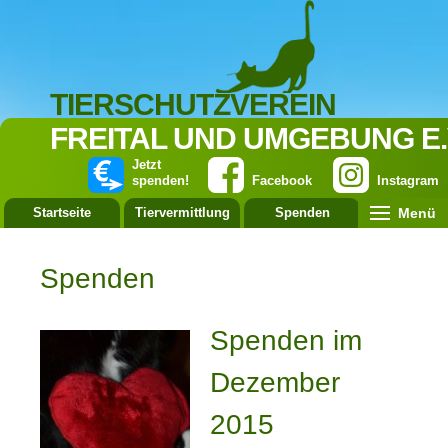
TIERSCHUTZVEREIN
FREITAL UND UMGEBUNG E.
Jetzt
spenden!
Facebook
Instagram
Menü
Startseite
Tiervermittlung
Spenden
Leistung
Spenden
Spenden im
Dezember
2015