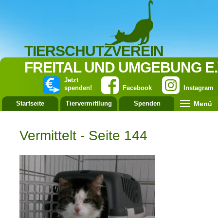
TIERSCHUTZVEREIN
FREITAL UND UMGEBUNG E.
Jetzt
spenden!
Facebook
Instagram
Menü
Startseite
Tiervermittlung
Spenden
Leistung
Vermittelt - Seite 144