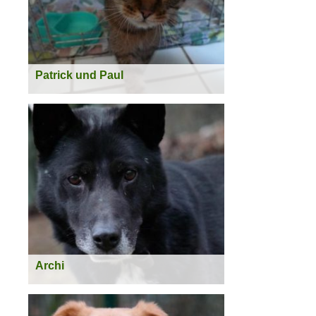
Weiterlesen >
Patrick und Paul
Besonderheit:
werden nur gemeinsam
vermittelt
geboren:
2013
Geschlecht:
männlich
Rasse:
EHK
Status:
vermittelt
Weiterlesen >
Archi
geboren:
ca. 2010
Geschlecht:
männlich