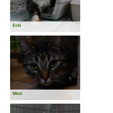
Ecki
geboren:
ca.2014/2015
Geschlecht:
männlich
Kastriert:
Ja
Rasse:
Norweger - Mix
Status:
vermittelt
Weiterlesen >
Miezi
geboren:
2015
Geschlecht:
weiblich
Kastriert:
Ja