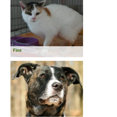
Rasse:
EHK
Weiterlesen >
Fine
geboren:
2007
Geschlecht:
weiblich
Kastriert:
Ja
Rasse:
EHK
Status:
vermittelt
Weiterlesen >