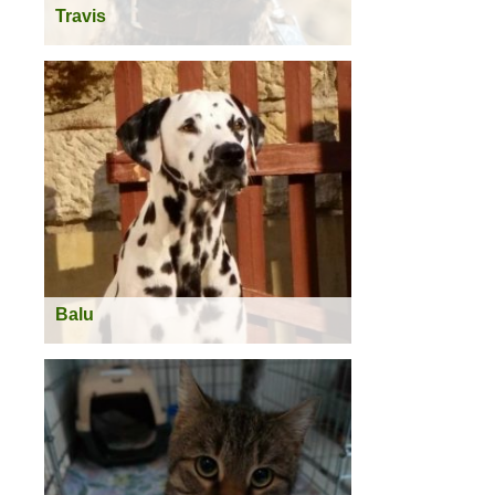
Travis
geboren:
2008
Geschlecht:
männlich
Kastriert:
nein
Rasse:
Mischling
Schulterhöhe:
ca. 59 cm
Status:
vermittelt
Weiterlesen >
Balu
geboren:
2013
Geschlecht:
männlich
Kastriert:
Ja
Rasse:
Dalmatiner
Schulterhöhe:
ca. 58 cm
Status:
vermittelt