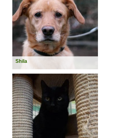
Kastriert:
Ja
Rasse:
Mischling
Schulterhöhe:
ca. 50 cm
Status:
vermittelt
Weiterlesen >
Shila
geboren:
Juli 2009
Geschlecht:
weiblich
Kastriert:
Ja
Rasse:
Labrador-Mischling
Schulterhöhe:
ca. 50 cm
Status:
vermittelt
Weiterlesen >