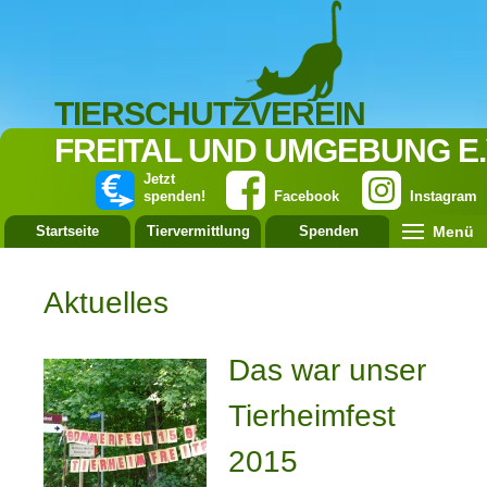
TIERSCHUTZVEREIN
FREITAL UND UMGEBUNG E.
Jetzt
spenden!
Facebook
Instagram
Menü
Startseite
Tiervermittlung
Spenden
Leistung
Aktuelles
Das war unser
Tierheimfest
2015